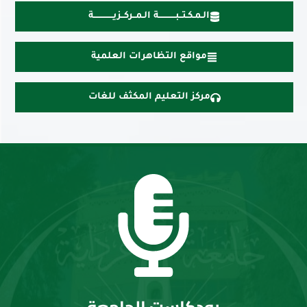
الـمـكـتــبــــــــــــة الـمــركــزيــــــــــــــة
مواقع التظاهرات العلمية
مركز التعليم المكثف للغات