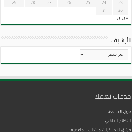
29
28
27
26
25
24
23
31
30
« يوليو
الأرشيف
الأرشيف
خدمات تهمك
حول الجامعة
النظام الداخلي
ميثاق اﻷخلاقيات والآداب الجامعية