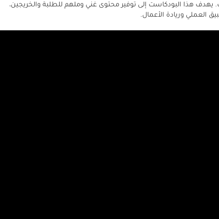
. يهدف هذا البودكاست إلى توفير محتوى غني وملهم للطلبة والخريجين،
 العملي وريادة الأعمال.