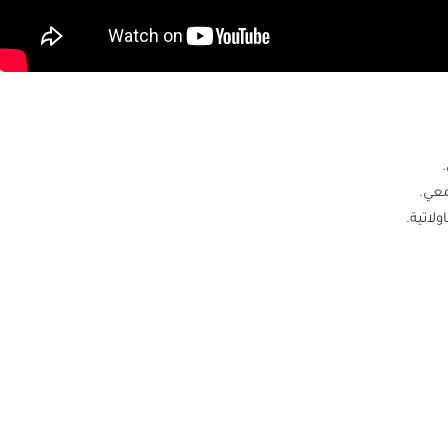
معي.
لاتية.