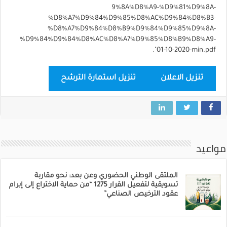
9%8A%D8%A9-%D9%81%D9%8A-
%D8%A7%D9%84%D9%85%D8%AC%D9%84%D8%B3-
%D8%A7%D9%84%D8%B9%D9%84%D9%85%D9%8A-
%D9%84%D9%84%D8%AC%D8%A7%D9%85%D8%B9%D8%A9-
01-10-2020-min.pdf".
تنزيل الاعلان
تنزيل استمارة الترشح
مواعيد
الملتقى الوطني الحضوري وعن بعد: نحو مقاربة
تسويقية لتفعيل القرار 1275 “من حماية الاختراع إلى إبرام
عقود الترخيص الصناعي”