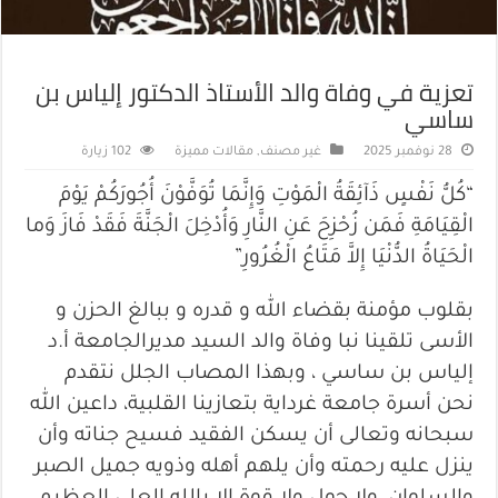
تعزية في وفاة والد الأستاذ الدكتور إلياس بن
ساسي
28 نوفمبر 2025
غير مصنف
,
مقالات مميزة
102 زيارة
“كُلُّ نَفْسٍ ذَآئِقَةُ الْمَوْتِ وَإِنَّمَا تُوَفَّوْنَ أُجُورَكُمْ يَوْمَ
الْقِيَامَةِ فَمَن زُحْزِحَ عَنِ النَّارِ وَأُدْخِلَ الْجَنَّةَ فَقَدْ فَازَ وَما
الْحَيَاةُ الدُّنْيَا إِلاَّ مَتَاعُ الْغُرُورِ”
بقلوب مؤمنة بقضاء الله و قدره و ببالغ الحزن و
الأسى تلقينا نبا وفاة والد السيد مديرالجامعة أ.د
إلياس بن ساسي ، وبهذا المصاب الجلل نتقدم
نحن أسرة جامعة غرداية بتعازينا القلبية، داعين الله
سبحانه وتعالى أن يسكن الفقيد فسيح جناته وأن
ينزل عليه رحمته وأن يلهم أهله وذويه جميل الصبر