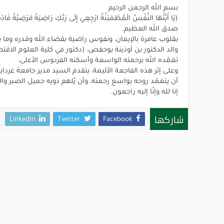
بسم الله الرحمن الرحيم
(يَا أَيَّتُهَا النَّفْسُ الْمُطْمَئِنَّةُ ارْجِعِي إِلَى رَبِّكِ رَاضِيَةً مَرْضِيَّةً فَا
صدق الله العظيم.
بقلوب عامرة بالإيمان، ونفوس راضية بقضاء الله وقدره وما يغمر
والد الدكتور بن أوذينة بوحفص، (دكتور في كلية العلوم الاقتص
تغمّده الله برحمته الواسعة وأسكنه الفردوس الأعلى،
وعلى إثر هذه الفاجعة الأليمة، يتقدم السيد مدير جامعة غرد
أن يتغمّد روحه بواسع رحمته، وأن يُلهم ذويه جميل الصبر وا
إنا لله وإنّا إليه راجعون.
شاركها
LinkedIn
Twitter
Facebook