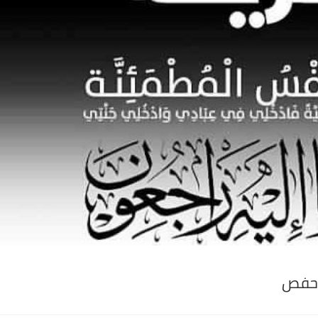
بوحفص