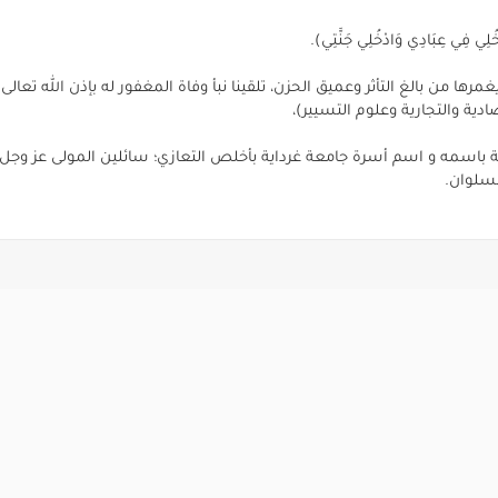
دْخُلِي فِي عِبَادِي وَادْخُلِي جَنَّتِي).
ها من بالغ التأثر وعميق الحزن، تلقينا نبأ وفاة المغفور له بإذن الله تعالى
ادية والتجارية وعلوم التسيير)،
اية باسمه و اسم أسرة جامعة غرداية بأخلص التعازي؛ سائلين المولى عز وجل
لسلوان.