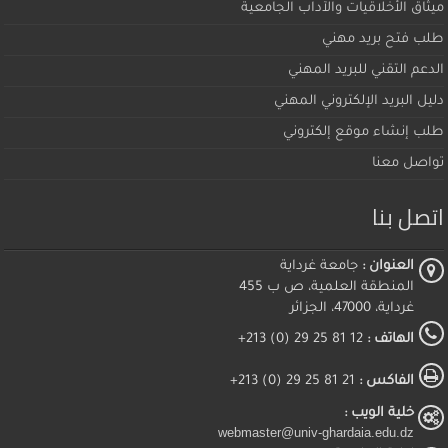
ميثاق اﻷخلاقيات والآداب الجامعية
طلب فتح بريد مهني
الدعم التقني للبريد المهني
دليل البريد الإلكتروني المهني
طلب إنشاء موقع إلكتروني
تواصل معنا
اتصل بنا
العنوان :
جامعة غرداية
المنطقة العلمية، ص ب 455
غرداية، 47000، الجزائر
الهاتف :
12 81 25 29 (0) 213+
الفاكس :
21 81 25 29 (0) 213+
خلية الويب :
webmaster@univ-ghardaia.edu.dz