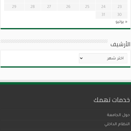
29
28
27
26
25
24
23
31
30
« يوليو
الأرشيف
الأرشيف
خدمات تهمك
حول الجامعة
النظام الداخلي