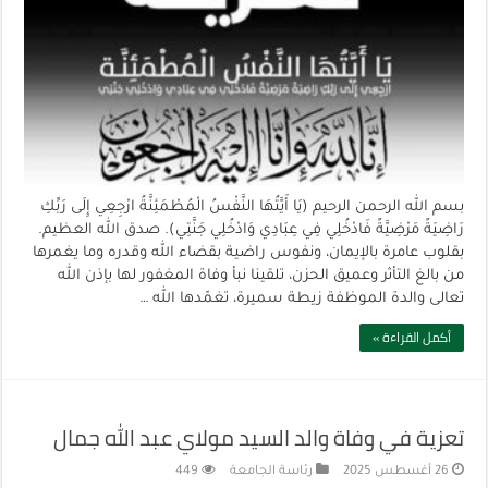
بسم الله الرحمن الرحيم (يَا أَيَّتُهَا النَّفْسُ الْمُطْمَئِنَّةُ ارْجِعِي إِلَى رَبِّكِ
رَاضِيَةً مَرْضِيَّةً فَادْخُلِي فِي عِبَادِي وَادْخُلِي جَنَّتِي). صدق الله العظيم.
بقلوب عامرة بالإيمان، ونفوس راضية بقضاء الله وقدره وما يغمرها
من بالغ التأثر وعميق الحزن، تلقينا نبأ وفاة المغفور لها بإذن الله
تعالى والدة الموظفة زيطة سميرة، تغمّدها الله …
أكمل القراءة »
تعزية في وفاة والد السيد مولاي عبد الله جمال
26 أغسطس 2025
رئاسة الجامعة
449