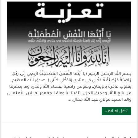
بسم الله الرحمن الرحيم (يَا أَيَّتُهَا النَّفْسُ الْمُطْمَئِنَّةُ ارْجِعِي إِلَى رَبِّكِ
رَاضِيَةً مَرْضِيَّةً فَادْخُلِي فِي عِبَادِي وَادْخُلِي جَنَّتِي). صدق الله العظيم.
بقلوب عامرة بالإيمان، ونفوس راضية بقضاء الله وقدره وما يغمرها
من بالغ التأثر وعميق الحزن، تلقينا نبأ وفاة المغفور له بإذن الله تعالى
والد السيد مولاي عبد الله جمال، …
أكمل القراءة »