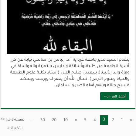
يتقدم السيد مدير جامعة غرداية أ.د. إلياس بن ساسي نيابة عن كل
أسرة الجامعة من طلبة، وأساتذة وإداريين بالتعزية والمواساة في
وفاة والد الأستاذ سعدين صلاح الدين (أستاذ بكلية علوم الطبيعة
والحياة وعلوم الأرض). نسأل الله أن يغفر له ويرحمه ويسكنه
فسيح جناته ويلهم أهله الصبر والسلوان.
أكمل القراءة »
3
«
1
2
4
5
»
10
20
30
...
صفحة 3 من 44
الأخيرة »