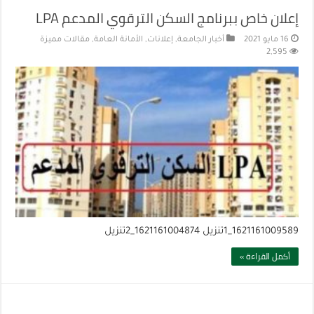
إعلان خاص ببرنامج السكن الترقوي المدعم LPA
16 مايو 2021
أخبار الجامعة
,
إعلانات
,
الأمانة العامة
,
مقالات مميزة
2,595
1621161009589_1تنزيل 1621161004874_2تنزيل
أكمل القراءة »