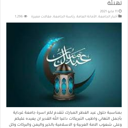
تهنئة
11 مايو 2021
أخبار الجامعة
,
الأمانة العامة
,
رئاسة الجامعة
,
مقالات مميزة
1,296
بمناسبة حلول عيد الفطر المبارك تتقدم لكم اسرة جامعة غرداية
بأجمل التهاني واطيب التبريكات داعيا الله القدير ان يعيده عليكم
وعلى شعوب الامة العربية و الاسلامية بالخير واليمن والبركات وكل