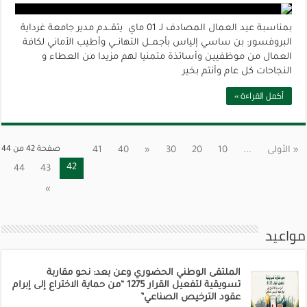
بمناسبة عيد العمال المصادف لـ 01 ماي يتقــدم مدير جامعة غرداية
البروفسور: بن ساسي إلياس بأجمــل التهانــي وأطيب الأماني لكافة
العمال من موظفيين وأساتذة متمنيا لهم مزيدا من العطاء و
النجاحات كل عام وأنتم بخير
أكمل القراءة »
« الأولى
...
10
20
30
«
40
41
صفحة 42 من 44
42
44
43
»
مواعيد
الملتقى الوطني الحضوري وعن بعد: نحو مقاربة
تسويقية لتفعيل القرار 1275 “من حماية الاختراع إلى إبرام
عقود الترخيص الصناعي”