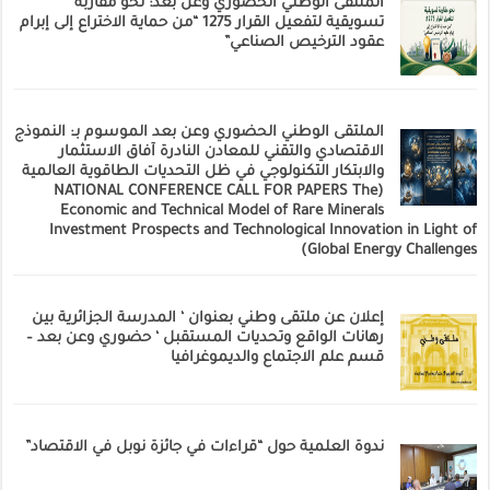
الملتقى الوطني الحضوري وعن بعد: نحو مقاربة
تسويقية لتفعيل القرار 1275 “من حماية الاختراع إلى إبرام
عقود الترخيص الصناعي”
الملتقى الوطني الحضوري وعن بعد الموسوم بـ: النموذج
الاقتصادي والتقني للمعادن النادرة آفاق الاستثمار
والابتكار التكنولوجي في ظل التحديات الطاقوية العالمية
(NATIONAL CONFERENCE CALL FOR PAPERS The
Economic and Technical Model of Rare Minerals
Investment Prospects and Technological Innovation in Light of
Global Energy Challenges)
إعلان عن ملتقى وطني بعنوان ‘ المدرسة الجزائرية بين
رهانات الواقع وتحديات المستقبل ‘ حضوري وعن بعد –
قسم علم الاجتماع والديموغرافيا
ندوة العلمية حول “قراءات في جائزة نوبل في الاقتصاد”