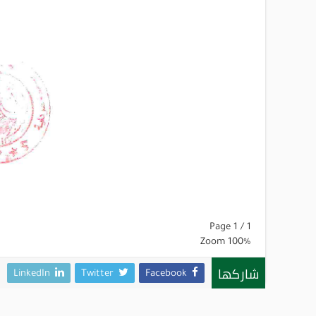
Page
1
/
1
Zoom
100%
شاركها
LinkedIn
Twitter
Facebook