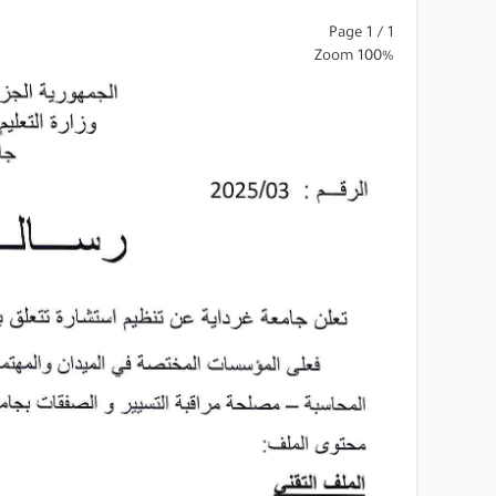
Page
1
/
1
Zoom
100%