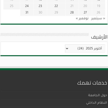
25
24
23
22
21
20
19
31
30
29
28
27
26
« سبتمبر
نوفمبر »
الأرشيف
الأرشيف
خدمات تهمك
حول الجامعة
النظام الداخلي