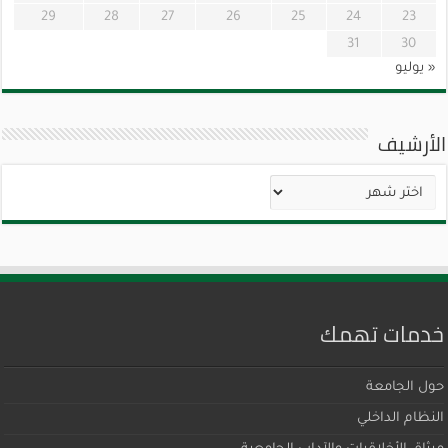
29
28
27
26
25
24
23
31
30
« يوليو
الأرشيف
الأرشيف
خدمات تهمك
حول الجامعة
النظام الداخلي