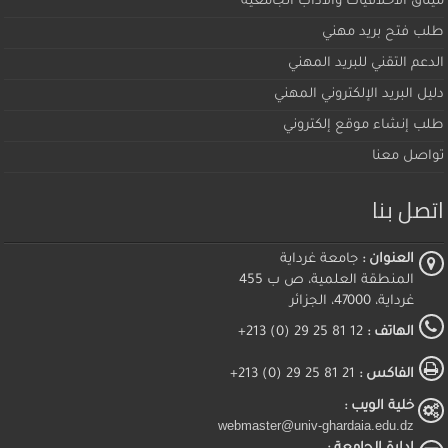
ميثاق اﻷخلاقيات والآداب الجامعية
طلب فتح بريد مهني
الدعم التقني للبريد المهني
دليل البريد الإلكتروني المهني
طلب إنشاء موقع إلكتروني
تواصل معنا
اتصل بنا
العنوان :
جامعة غرداية
المنطقة العلمية، ص ب 455
غرداية، 47000، الجزائر
الهاتف :
12 81 25 29 (0) 213+
الفاكس :
21 81 25 29 (0) 213+
خلية الويب :
webmaster@univ-ghardaia.edu.dz