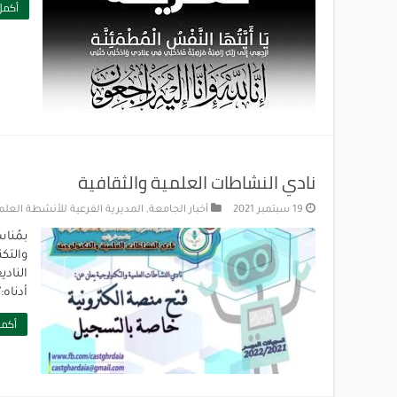
أكمل 
نادي النشاطات العلمية والثقافية
19 سبتمبر 2021
أخبار الجامعة
,
المديرية الفرعية للأنشطة العلمي
والتك
الناد
أدناه:https://forms.gle/gKUsk2E1ycRMn3Yt7
أكمل