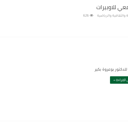
عي للاوبيرات
 والثقافية والرياضية
626
للدكتور بوعروة بكير
القراءة »