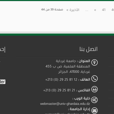
4
41
»
...
الأخيرة »
صفحة 39 من 44
اتصل بنا
إحص
العنوان :
جامعة غرداية
المنطقة العلمية، ص ب 455
غرداية، 47000، الجزائر
الهاتف :
12 81 25 29 (0) 213+
الفاكس :
21 81 25 29 (0) 213+
خلية الويب :
webmaster@univ-ghardaia.edu.dz
إدارة الجامعة :