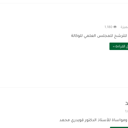
ميزة
1,180
للترشح للمجلس العلمي للوكالة
 القراءة »
د
1
 ومواساة للأستاذ الدكتور قويدري محمد