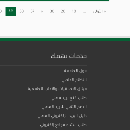
39
« الأولى
...
10
20
30
«
37
38
0
خدمات تهمك
حول الجامعة
النظام الداخلي
ميثاق اﻷخلاقيات والآداب الجامعية
طلب فتح بريد مهني
الدعم التقني للبريد المهني
دليل البريد الإلكتروني المهني
طلب إنشاء موقع إلكتروني