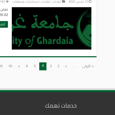
12 مارس 2026
إعلانات
,
إعلانات
,
استشارات وصفقات
182
02-2026تنزيل
أكمل
4
« الأولى
...
«
2
3
5
6
»
10
20
خدمات تهمك