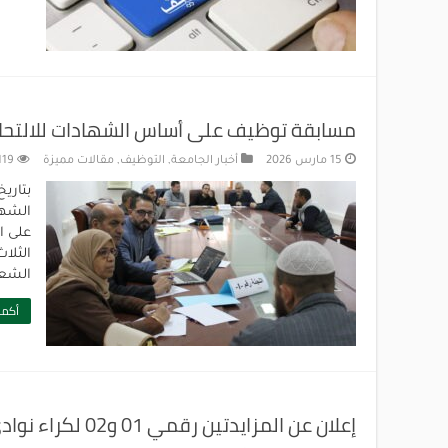
مسابقة توظيف على أساس الشهادات للالتحاق
15 مارس 2026
أخبار الجامعة
,
التوظيف
,
مقالات مميزة
119
الشها
على ا
الثلا
الشعب
أكمل
إعلان عن المزايدتين رقمي 01 و02 لكراء نوادي بالجامعة