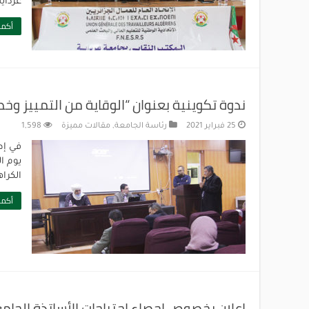
غرداية
أكمل
ندوة تكوينية بعنوان “الوقاية من التمييز وخ
25 فبراير 2021
رئاسة الجامعة
,
مقالات مميزة
1,598
في إطا
الكراه
أكمل
إعلان بخصوص إحصاء احتياجات الأساتذة الجا