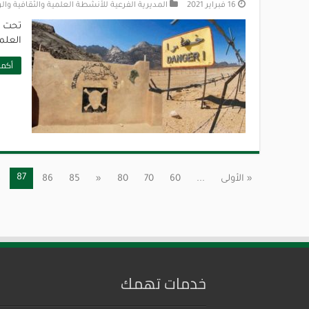
16 فبراير 2021
المديرية الفرعية للأنشطة العلمية والثقافية وال
تحت ر
العلمي
أكمل
87
« الأولى
...
60
70
80
«
85
86
8
خدمات تهمك