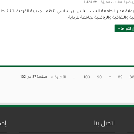
رياضية
,
مقالات مميزة
1,424
عاية مدير الجامعة السيد الياس بن ساسي تنظم المديرية الفرعية للأنشطة
ة والثقافية والرياضية لجامعة غرداية
 القراءة »
8
89
»
90
100
...
الأخيرة »
صفحة 87 من 102
اتصل بنا
إحص