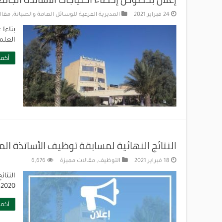
24 فبراير 2021
المديرية الفرعية للوسائل العامة والصيانة
,
مقال
بناءا
العلم
أكمل
النتائج النهائية لمسابقة توظيف الأساتذة المساعدين
18 فبراير 2021
التوظيف
,
مقالات مميزة
6,676
النتا
2020-2021
أكمل