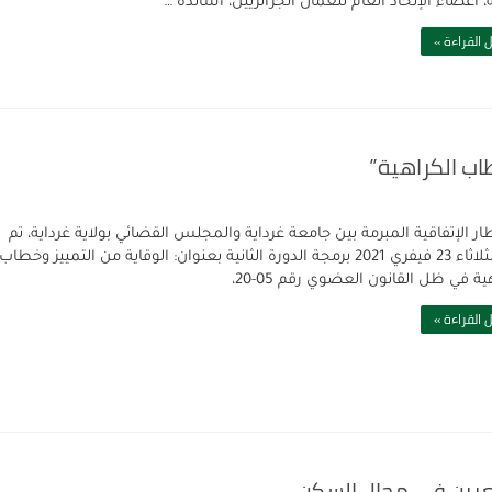
، أعضاء الإتحاد العام للعمال الجزائريين، أساتذة …
 القراءة »
طاب الكراهية”
ر الإتفاقية المبرمة بين جامعة غرداية والمجلس القضائي بولاية غرداية، تم
يوم الثلاثاء 23 فيفري 2021 برمجة الدورة الثانية بعنوان: الوقاية من التمييز وخطاب
ية في ظل القانون العضوي رقم 05-20،
 القراءة »
معيين في مجال السكن