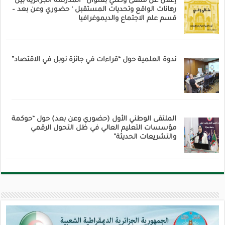
إعلان عن ملتقى وطني بعنوان ‘ المدرسة الجزائرية بين
رهانات الواقع وتحديات المستقبل ‘ حضوري وعن بعد –
قسم علم الاجتماع والديموغرافيا
ندوة العلمية حول “قراءات في جائزة نوبل في الاقتصاد”
الملتقى الوطني الأول (حضوري وعن بعد) حول “حوكمة
مؤسسات التعليم العالي في ظل التحول الرقمي
والتشريعات الحديثة”