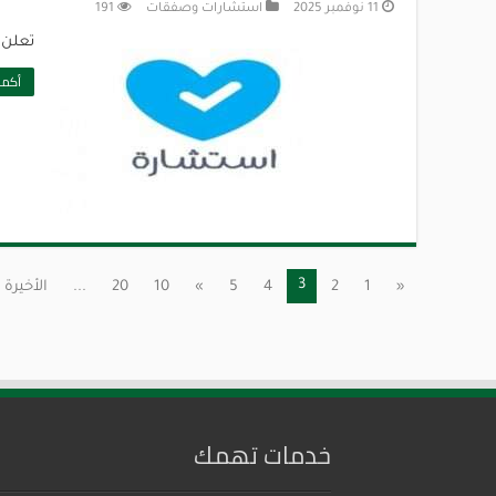
11 نوفمبر 2025
استشارات وصفقات
191
تعلن 
أكمل
3
«
1
2
4
5
»
10
20
...
الأخيرة 
خدمات تهمك