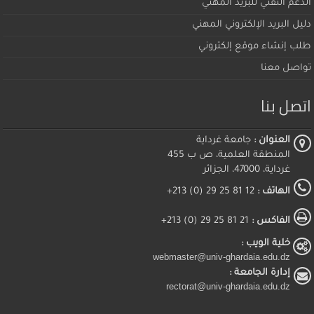
الدعم التقني للبريد المهني
دليل البريد الإلكتروني المهني
طلب إنشاء موقع إلكتروني
تواصل معنا
اتصل بنا
العنوان :
جامعة غرداية
المنطقة العلمية، ص ب 455
غرداية، 47000، الجزائر
الهاتف :
12 81 25 29 (0) 213+
الفاكس :
21 81 25 29 (0) 213+
خلية الويب :
webmaster@univ-ghardaia.edu.dz
إدارة الجامعة :
rectorat@univ-ghardaia.edu.dz