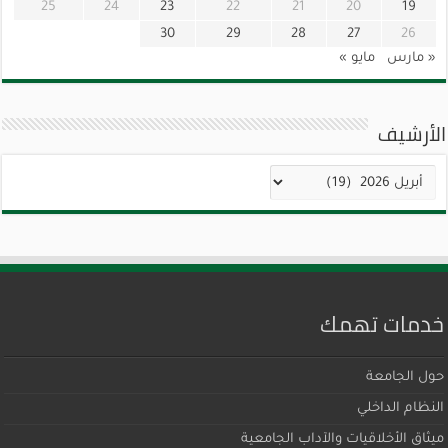
25
24
23
22
21
20
19
30
29
28
27
26
« مارس
مايو »
الأرشيف
الأرشيف
خدمات تهمك
حول الجامعة
النظام الداخلي
ميثاق اﻷخلاقيات والآداب الجامعية