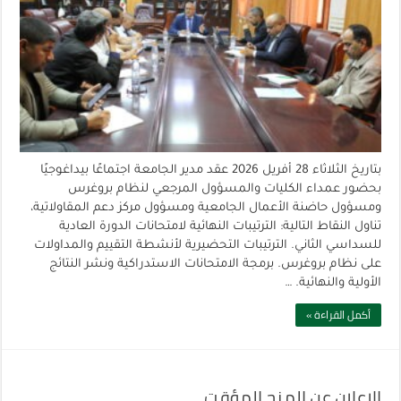
بتاريخ الثلاثاء 28 أفريل 2026 عقد مدير الجامعة اجتماعًا بيداغوجيًا
بحضور عمداء الكليات والمسؤول المرجعي لنظام بروغرس
ومسؤول حاضنة الأعمال الجامعية ومسؤول مركز دعم المقاولاتية،
تناول النقاط التالية: الترتيبات النهائية لامتحانات الدورة العادية
للسداسي الثاني. الترتيبات التحضيرية لأنشطة التقييم والمداولات
على نظام بروغرس. برمجة الامتحانات الاستدراكية ونشر النتائج
الأولية والنهائية. …
أكمل القراءة »
الاعلان عن المنح المؤقت